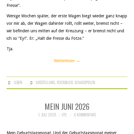
Fresse”.
Wenige Wochen später, der erste Wagen biegt wieder ganz knapp
vor mir ab, der Wagen dahinter rollt, rollt weiter, bremst nicht –
wir befinden uns mitten auf der Kreuzung – er bremst nicht und
ich so “Ey!”. Er: „Halt die Fresse du Fotze.”
Tja.
Weiterlesen
→
LEBEN
AUSSTELLUNG
,
RÜCKBLICK
,
SCHAUSPIELEN
MEIN JUNI 2026
1. JULI 2026
UTE
6 KOMMENTARE
Mein Geburtstagsmonat. Und der Geburtstagsmonat meiner