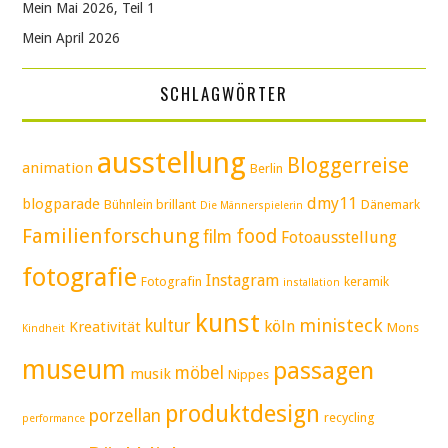
Mein Mai 2026, Teil 1
Mein April 2026
SCHLAGWÖRTER
ausstellung
Bloggerreise
animation
Berlin
dmy11
blogparade
Bühnlein brillant
Dänemark
Die Männerspielerin
Familienforschung
food
film
Fotoausstellung
fotografie
Instagram
Fotografin
keramik
installation
kunst
ministeck
kultur
köln
Kreativität
Mons
Kindheit
museum
passagen
möbel
musik
Nippes
produktdesign
porzellan
recycling
performance