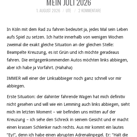
MEIN JULI 2026
THEATER
1. AUGUST 2026
UTE
2 KOMMENTARE
SOCIAL WEB
In Köln mit dem Rad zu fahren bedeutet ja, jedes Mal sein Leben
LEBEN
aufs Spiel zu setzen. Ich hatte innerhalb von wenigen Wochen
zweimal die exakt gleiche Situation an der gleichen Stelle:
DATENSCHUTZ
Beampelte Kreuzung, es ist Grün und ich möchte geradeaus
fahren. Die entgegenkommenden Autos möchten links abbiegen,
aber ich habe ja Vorfahrt. (Hahaha)
IMMER will einer der Linksabbieger noch ganz schnell vor mir
abbiegen.
Erste Situation: der dahinter fahrende Wagen hat mich definitiv
nicht gesehen und will wie ein Lemming auch links abbiegen, sieht
mich im letzten Moment – wir befinden uns mitten auf der
Kreuzung – ich sehe den Schreck in seinem Gesicht und er macht
einen krassen Schlenker nach rechts. Aus mir kommt ein lautes
“Ey!”, denn ich habe einen abrupten Adrenalinpegel. Er: “Halt die