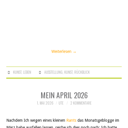
Weiterlesen
→
KUNST
,
LEBEN
AUSSTELLUNG
,
KUNST
,
RÜCKBLICK
MEIN APRIL 2026
1. MAI 2026
UTE
2 KOMMENTARE
Nachdem Ich wegen eines kleinen
Rants
das Monatsgeblogge im
März habe ausfallen lassen, reiche ich dies noch nach: Ich hatte