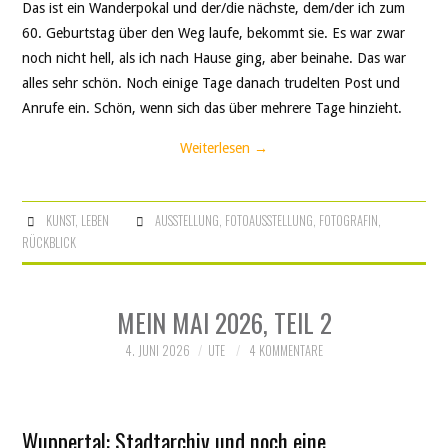
Das ist ein Wanderpokal und der/die nächste, dem/der ich zum
60. Geburtstag über den Weg laufe, bekommt sie. Es war zwar
noch nicht hell, als ich nach Hause ging, aber beinahe. Das war
alles sehr schön. Noch einige Tage danach trudelten Post und
Anrufe ein. Schön, wenn sich das über mehrere Tage hinzieht.
Weiterlesen
→
KUNST
,
LEBEN
AUSSTELLUNG
,
FOTOAUSSTELLUNG
,
FOTOGRAFIN
,
RÜCKBLICK
MEIN MAI 2026, TEIL 2
4. JUNI 2026
UTE
4 KOMMENTARE
Wuppertal: Stadtarchiv und noch eine