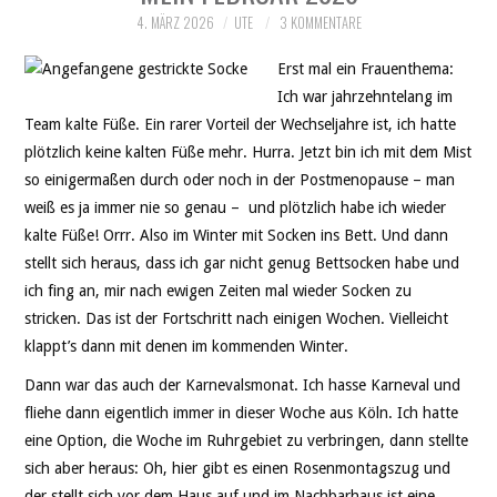
4. MÄRZ 2026
UTE
3 KOMMENTARE
Erst mal ein Frauenthema:
Ich war jahrzehntelang im
Team kalte Füße. Ein rarer Vorteil der Wechseljahre ist, ich hatte
plötzlich keine kalten Füße mehr. Hurra. Jetzt bin ich mit dem Mist
so einigermaßen durch oder noch in der Postmenopause – man
weiß es ja immer nie so genau – und plötzlich habe ich wieder
kalte Füße! Orrr. Also im Winter mit Socken ins Bett. Und dann
stellt sich heraus, dass ich gar nicht genug Bettsocken habe und
ich fing an, mir nach ewigen Zeiten mal wieder Socken zu
stricken. Das ist der Fortschritt nach einigen Wochen. Vielleicht
klappt’s dann mit denen im kommenden Winter.
Dann war das auch der Karnevalsmonat. Ich hasse Karneval und
fliehe dann eigentlich immer in dieser Woche aus Köln. Ich hatte
eine Option, die Woche im Ruhrgebiet zu verbringen, dann stellte
sich aber heraus: Oh, hier gibt es einen Rosenmontagszug und
der stellt sich vor dem Haus auf und im Nachbarhaus ist eine