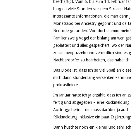
beschäftigt. Vom 6. bis zum 14. Februar f
hing da viele Stunden vor dem Stream. Natü
interessante Informationen, die man dann ja
Monatsabo bei Ancestry gegönnt und da tats
Neurode gefunden. Von dort stammt mein Urg
Familienzweig Vogel der bislang am wenigst
geblättert und alles gespeichert, wo der N
zusammenpuzzeln und vermutlich sind es gar
Nachbardörfer zu bearbeiten, das habe ich a
Das Blöde ist, dass ich so viel Spaß an d
mich darin stundenlang versenken kann und
prokrastiniere.
Im Januar hatte ich ja erzählt, dass ich an 
fertig und abgegeben – eine Rückmeldung s
Auftraggeberin – die muss darüber ja auch
Rückmeldung inklusive ein paar Ergänzun
Dann huschte noch ein kleiner und sehr sch