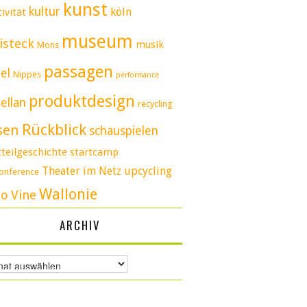
kunst
kultur
köln
ivität
museum
isteck
musik
Mons
passagen
el
Nippes
performance
produktdesign
ellan
recycling
Rückblick
sen
schauspielen
tteilgeschichte
startcamp
Theater im Netz
upcycling
conference
Wallonie
eo
Vine
ARCHIV
v