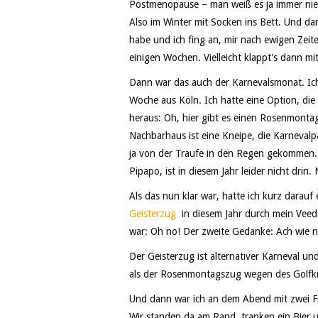
Postmenopause – man weiß es ja immer nie 
Also im Winter mit Socken ins Bett. Und dan
habe und ich fing an, mir nach ewigen Zeite
einigen Wochen. Vielleicht klappt’s dann 
Dann war das auch der Karnevalsmonat. Ich 
Woche aus Köln. Ich hatte eine Option, die
heraus: Oh, hier gibt es einen Rosenmontag
Nachbarhaus ist eine Kneipe, die Karnevalp
ja von der Traufe in den Regen gekommen. 
Pipapo, ist in diesem Jahr leider nicht drin. 
Als das nun klar war, hatte ich kurz darauf
Geisterzug
in diesem Jahr durch mein Veed
war: Oh no! Der zweite Gedanke: Ach wie ne
Der Geisterzug ist alternativer Karneval und
als der Rosenmontagszug wegen des Golfkri
Und dann war ich an dem Abend mit zwei Fr
Wir standen da am Rand, tranken ein Bier un