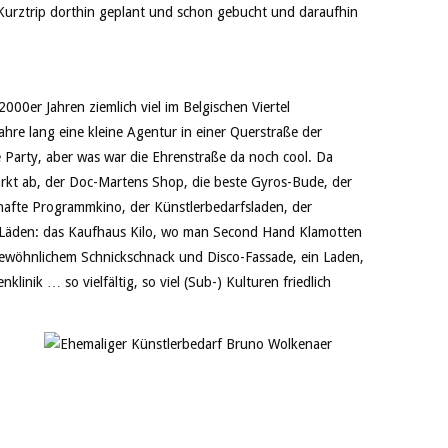
 Kurztrip dorthin geplant und schon gebucht und daraufhin
00er Jahren ziemlich viel im Belgischen Viertel
ahre lang eine kleine Agentur in einer Querstraße der
e Party, aber was war die Ehrenstraße da noch cool. Da
kt ab, der Doc-Martens Shop, die beste Gyros-Bude, der
lhafte Programmkino, der Künstlerbedarfsladen, der
e Läden: das Kaufhaus Kilo, wo man Second Hand Klamotten
ewöhnlichem Schnickschnack und Disco-Fassade, ein Laden,
linik … so vielfältig, so viel (Sub-) Kulturen friedlich