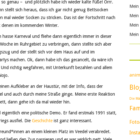
so genau – und plötzlich habe ich wieder kalte Füße! Orrr.
Mein 
n stellt sich heraus, dass ich gar nicht genug Bettsocken
Mein 
n mal wieder Socken zu stricken. Das ist der Fortschritt nach
Mein 
mit denen im kommenden Winter.
Mein 
hasse Karneval und fliehe dann eigentlich immer in dieser
 Woche im Ruhrgebiet zu verbringen, dann stellte sich aber
szug und der stellt sich vor dem Haus auf und im
artys machen. Ok, dann habe ich das gecancelt, da wäre ich
Und richtig wegfahren, mit Unterkunft bezahlen und allem
anim
Nojo.
Blo
 einen Aufkleber an der Haustür, mit der Info, dass der
el und auch durch meine Straße ginge. Meine erste Reaktion
Die Mä
tt, dann gehe ich da mal wieder hin.
Fam
 eigentlich eine politische Demo. Er fand erstmals 1991 statt,
egs ausfiel. Die
Geschichte
ist ganz interessant.
Foto
eund*innen an einem kleinen Platz im Veedel verabredet.
Inst
d ließen den Zug passieren und es war wirklich nett. Viele