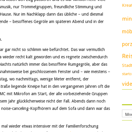
Kreat
lsmusik, nur Trommelgruppen, freundliche Stimmung und
Hause. Nur im Nachklapp dann das übliche – und diesmal
min
nde – besoffenes Gegröle am späteren Abend und in der
möb
n.
porz
 gar nicht so schlimm wie befürchtet. Das war vermutlich
Rei
ja wieder recht kalt geworden und es regnete zwischendurch
Nachts natürlich immer das besoffene Rumgegröle, aber das
Stad
ausnahmsweise bei geschlossenem Fenster und – wie meistens –
start
tag, wo nachmittags, wenige Meter entfernt, der
vid
traße liegende Kneipe hat in den vergangenen Jahren oft die
 MC mit Mikrofon am Start, der alle vorbeiziehende Gruppen
em Jahr glücklicherweise nicht der Fall. Abends dann noch
n noise-canceling-Kopfhörern auf dem Sofa und dann war das
Archi
 mal wieder etwas intensiver mit der Familienforschung