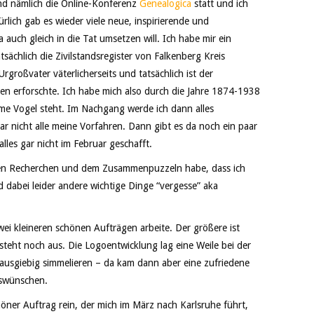
and nämlich die Online-Konferenz
Genealogica
statt und ich
rlich gab es wieder viele neue, inspirierende und
 auch gleich in die Tat umsetzen will. Ich habe mir ein
ächlich die Zivilstandsregister von Falkenberg Kreis
roßvater väterlicherseits und tatsächlich ist der
en erforschte. Ich habe mich also durch die Jahre 1874-1938
ame Vogel steht. Im Nachgang werde ich dann alles
 nicht alle meine Vorfahren. Dann gibt es da noch ein paar
lles gar nicht im Februar geschafft.
iesen Recherchen und dem Zusammenpuzzeln habe, dass ich
 dabei leider andere wichtige Dinge “vergesse” aka
zwei kleineren schönen Aufträgen arbeite. Der größere ist
teht noch aus. Die Logoentwicklung lag eine Weile bei der
 ausgiebig simmelieren – da kam dann aber eine zufriedene
gswünschen.
öner Auftrag rein, der mich im März nach Karlsruhe führt,