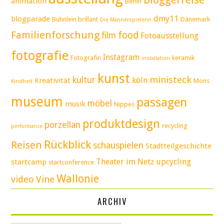
animation
Berlin
dmy11
blogparade
Bühnlein brillant
Dänemark
Die Männerspielerin
Familienforschung
food
film
Fotoausstellung
fotografie
Instagram
Fotografin
keramik
installation
kunst
ministeck
kultur
köln
Kreativität
Mons
Kindheit
museum
passagen
möbel
musik
Nippes
produktdesign
porzellan
recycling
performance
Rückblick
Reisen
schauspielen
Stadtteilgeschichte
Theater im Netz
upcycling
startcamp
startconference
Wallonie
video
Vine
ARCHIV