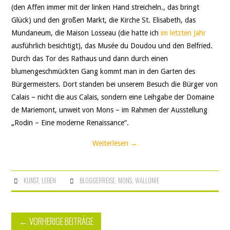
(den Affen immer mit der linken Hand streicheln., das bringt
Glück) und den großen Markt, die Kirche St. Elisabeth, das
Mundaneum, die Maison Losseau (die hatte ich
im letzten Jahr
ausführlich besichtigt), das Musée du Doudou und den Belfried.
Durch das Tor des Rathaus und dann durch einen
blumengeschmückten Gang kommt man in den Garten des
Bürgermeisters. Dort standen bei unserem Besuch die Bürger von
Calais – nicht die aus Calais, sondern eine Leihgabe der Domaine
de Mariemont, unweit von Mons – im Rahmen der Ausstellung
„Rodin – Eine moderne Renaissance“.
Weiterlesen
→
KUNST
,
LEBEN
BLOGGERREISE
,
MONS
,
WALLONIE
Artikel-
←
VORHERIGE BEITRÄGE