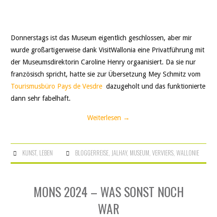
M
Donnerstags ist das Museum eigentlich geschlossen, aber mir
wurde großartigerweise dank VisitWallonia eine Privatführung mit
der Museumsdirektorin Caroline Henry orgaanisiert. Da sie nur
französisch spricht, hatte sie zur Übersetzung Mey Schmitz vom
Tourismusbüro Pays de Vesdre
dazugeholt und das funktionierte
dann sehr fabelhaft.
Weiterlesen
→
KUNST
,
LEBEN
BLOGGERREISE
,
JALHAY
,
MUSEUM
,
VERVIERS
,
WALLONIE
MONS 2024 – WAS SONST NOCH
WAR