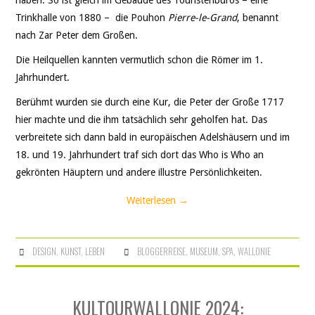
Trinkhalle von 1880 – die Pouhon
Pierre-le-Grand
, benannt
nach Zar Peter dem Großen.
Die Heilquellen kannten vermutlich schon die Römer im 1.
Jahrhundert.
Berühmt wurden sie durch eine Kur, die Peter der Große 1717
hier machte und die ihm tatsächlich sehr geholfen hat. Das
verbreitete sich dann bald in europäischen Adelshäusern und im
18. und 19. Jahrhundert traf sich dort das Who is Who an
gekrönten Häuptern und andere illustre Persönlichkeiten.
Weiterlesen
→
DESIGN
,
KUNST
,
LEBEN
BLOGGERREISE
,
MUSEUM
,
SPA
,
WALLONIE
KULTOURWALLONIE 2024: