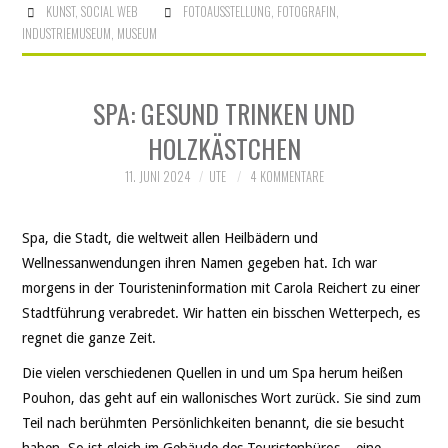
KUNST
,
SOCIAL WEB
FOTOAUSSTELLUNG
,
FOTOGRAFIN
,
INDUSTRIEMUSEUM
,
MUSEUM
SPA: GESUND TRINKEN UND
HOLZKÄSTCHEN
11. JUNI 2024
UTE
4 KOMMENTARE
Spa, die Stadt, die weltweit allen Heilbädern und
Wellnessanwendungen ihren Namen gegeben hat. Ich war
morgens in der Touristeninformation mit Carola Reichert zu einer
Stadtführung verabredet. Wir hatten ein bisschen Wetterpech, es
regnet die ganze Zeit.
Die vielen verschiedenen Quellen in und um Spa herum heißen
Pouhon, das geht auf ein wallonisches Wort zurück. Sie sind zum
Teil nach berühmten Persönlichkeiten benannt, die sie besucht
haben. So ist gleich im Gebäude des Touristenbüros – eine