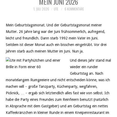
MEIN JUNI 2026
THEATER
1. JULI 2026
UTE
6 KOMMENTARE
SOCIAL WEB
Mein Geburtstagsmonat. Und der Geburtstagsmonat meiner
LEBEN
Mutter. 26 Jahre lang war der Juni frühsommerlich, aufregend,
leicht und freundlich. Dann starb 1992 mein Vater im Juni.
DATENSCHUTZ
Seitdem ist dieser Monat auch ein bisschen eingetrübt. Vor drei
Jahren starb auch meinen Mutter im Juni. Nun ja.
Und dieses Jahr stand mal
wieder ein runder
Geburtstag an. Nach
monatelangem Rumgeeiere und nicht entscheiden könne, was ich
machen will − große Tanzparty, Küchenparty, wegfahren,
Picknick, … − ergab sich letztendlich alles fast wie von selbst. Ich
habe die Party eines Freundes zum Reinfeiern benutzt (natürlich
in Absprache mit dem Gastgeber) und am Geburtstag ein nettes
Kaffeekränzchen in kleiner Runde in einem Kneipenrestaurant im