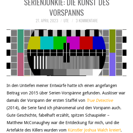
SERIENJUNKIE: DIE KUNST DES
THEATER
VORSPANNS
SOCIAL WEB
27. APRIL 2023
UTE
3 KOMMENTARE
LEBEN
DATENSCHUTZ
In den Untiefen meiner Entwürfe hatte ich einen angefangen
Beitrag von 2015 über Serien-Vorspänne gefunden. Auslöser war
damals der Vorspann der ersten Staffel von
True Detective
(2014), die Serie fand ich phänomenal und den Vorspann auch.
Gute Geschichte, fabelhaft erzählt, spitzen Schaupieler –
Matthew McConaughey war die Entdeckung für mich, und die
Artefakte des Killers wurden vom
Künstler Joshua Walch kreiert
.