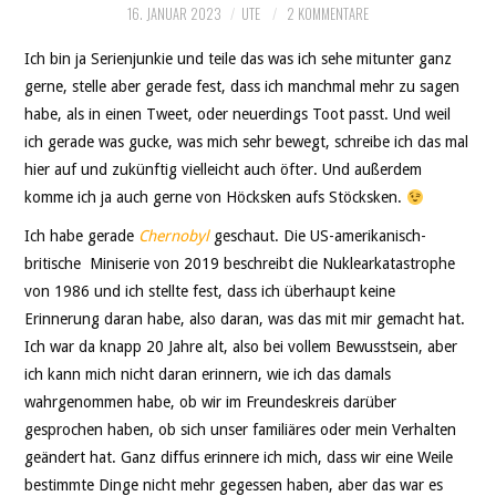
16. JANUAR 2023
UTE
2 KOMMENTARE
Ich bin ja Serienjunkie und teile das was ich sehe mitunter ganz
gerne, stelle aber gerade fest, dass ich manchmal mehr zu sagen
habe, als in einen Tweet, oder neuerdings Toot passt. Und weil
ich gerade was gucke, was mich sehr bewegt, schreibe ich das mal
hier auf und zukünftig vielleicht auch öfter. Und außerdem
komme ich ja auch gerne von Höcksken aufs Stöcksken.
Ich habe gerade
Chernobyl
geschaut. Die US-amerikanisch-
britische Miniserie von 2019 beschreibt die Nuklearkatastrophe
von 1986 und ich stellte fest, dass ich überhaupt keine
Erinnerung daran habe, also daran, was das mit mir gemacht hat.
Ich war da knapp 20 Jahre alt, also bei vollem Bewusstsein, aber
ich kann mich nicht daran erinnern, wie ich das damals
wahrgenommen habe, ob wir im Freundeskreis darüber
gesprochen haben, ob sich unser familiäres oder mein Verhalten
geändert hat. Ganz diffus erinnere ich mich, dass wir eine Weile
bestimmte Dinge nicht mehr gegessen haben, aber das war es