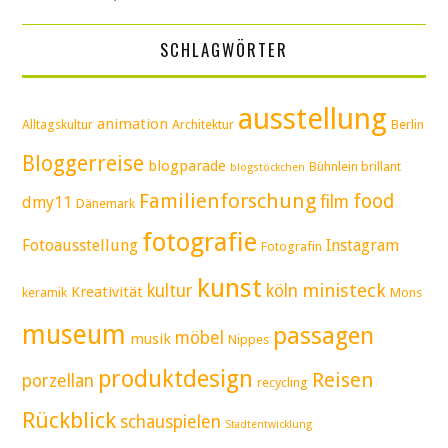
SCHLAGWÖRTER
ausstellung
animation
Alltagskultur
Architektur
Berlin
Bloggerreise
blogparade
Bühnlein brillant
blogstöckchen
Familienforschung
food
film
dmy11
Dänemark
fotografie
Fotoausstellung
Instagram
Fotografin
kunst
ministeck
kultur
köln
Kreativität
keramik
Mons
museum
passagen
möbel
musik
Nippes
produktdesign
Reisen
porzellan
recycling
Rückblick
schauspielen
Stadtentwicklung