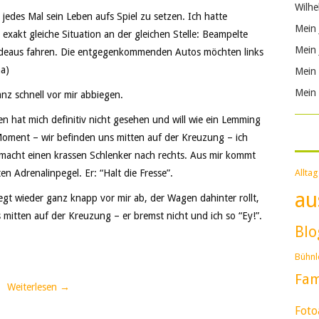
Wilhe
jedes Mal sein Leben aufs Spiel zu setzen. Ich hatte
Mein 
xakt gleiche Situation an der gleichen Stelle: Beampelte
Mein 
adeaus fahren. Die entgegenkommenden Autos möchten links
ha)
Mein 
Mein 
nz schnell vor mir abbiegen.
en hat mich definitiv nicht gesehen und will wie ein Lemming
 Moment – wir befinden uns mitten auf der Kreuzung – ich
 macht einen krassen Schlenker nach rechts. Aus mir kommt
en Adrenalinpegel. Er: “Halt die Fresse”.
Alltag
au
gt wieder ganz knapp vor mir ab, der Wagen dahinter rollt,
s mitten auf der Kreuzung – er bremst nicht und ich so “Ey!”.
Blo
Bühnle
Fam
Weiterlesen
→
Foto