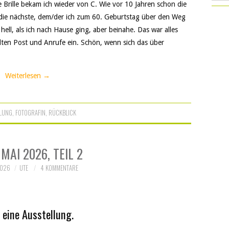
rille bekam ich wieder von C. Wie vor 10 Jahren schon die
r/die nächste, dem/der ich zum 60. Geburtstag über den Weg
hell, als ich nach Hause ging, aber beinahe. Das war alles
lten Post und Anrufe ein. Schön, wenn sich das über
Weiterlesen
→
LLUNG
,
FOTOGRAFIN
,
RÜCKBLICK
MAI 2026, TEIL 2
2026
UTE
4 KOMMENTARE
 eine Ausstellung.