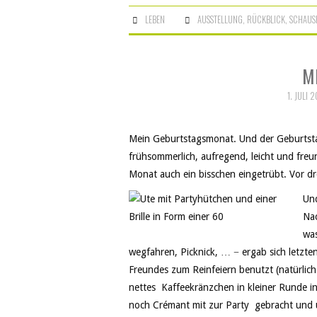
LEBEN
AUSSTELLUNG
,
RÜCKBLICK
,
SCHAUS
M
1. JULI 
Mein Geburtstagsmonat. Und der Geburtsta
frühsommerlich, aufregend, leicht und freun
Monat auch ein bisschen eingetrübt. Vor dr
Und
Na
was
wegfahren, Picknick, … − ergab sich letztend
Freundes zum Reinfeiern benutzt (natürlic
nettes Kaffeekränzchen in kleiner Runde in
noch Crémant mit zur Party gebracht und 