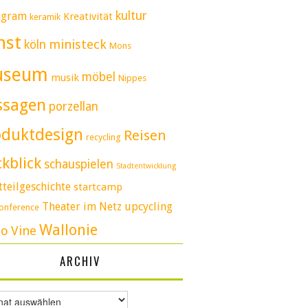
kultur
agram
Kreativität
keramik
nst
ministeck
köln
Mons
useum
möbel
musik
Nippes
ssagen
porzellan
oduktdesign
Reisen
recycling
kblick
schauspielen
Stadtentwicklung
tteilgeschichte
startcamp
Theater im Netz
upcycling
conference
Wallonie
eo
Vine
ARCHIV
v