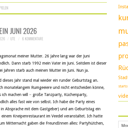
Inst
PIELEN
ku
EIN JUNI 2026
m
2026
UTE
6 KOMMENTARE
pa
pr
gsmonat meiner Mutter. 26 Jahre lang war der Juni
dlich. Dann starb 1992 mein Vater im Juni. Seitdem ist dieser
Rüc
ei Jahren starb auch meinen Mutter im Juni. Nun ja.
Stad
 dieses Jahr stand mal wieder ein runder Geburtstag an.
start
ch monatelangem Rumgeeiere und nicht entscheiden könne,
 ich machen will − große Tanzparty, Küchenparty,
vid
lich alles fast wie von selbst. Ich habe die Party eines
h in Absprache mit dem Gastgeber) und am Geburtstag ein
 einem Kneipenrestaurant im Veedel veranstaltet. Ich hatte
um Mitternacht gaben die FreundInnen alles: Partyhütchen,
Archi