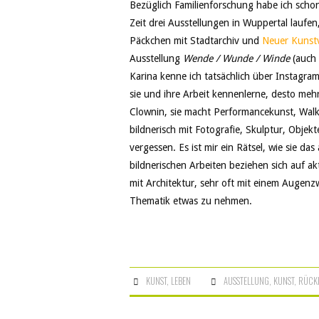
Bezüglich Familienforschung habe ich schon
Zeit drei Ausstellungen in Wuppertal laufen
Päckchen mit Stadtarchiv und
Neuer Kunstv
Ausstellung
Wende / Wunde / Winde
(auch 
Karina kenne ich tatsächlich über Instagram
sie und ihre Arbeit kennenlerne, desto mehr
Clownin, sie macht Performancekunst, Walk
bildnerisch mit Fotografie, Skulptur, Objek
vergessen. Es ist mir ein Rätsel, wie sie da
bildnerischen Arbeiten beziehen sich auf akt
mit Architektur, sehr oft mit einem Augen
Thematik etwas zu nehmen.
KUNST
,
LEBEN
AUSSTELLUNG
,
KUNST
,
RÜCK