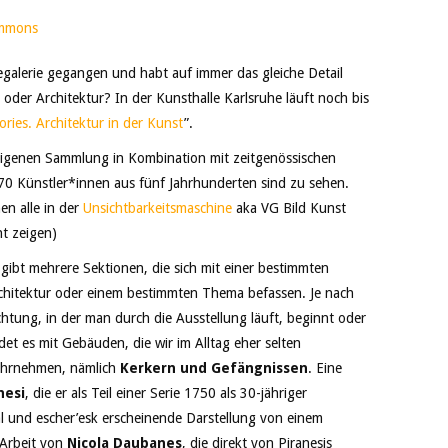
egalerie gegangen und habt auf immer das gleiche Detail
der Architektur? In der Kunsthalle Karlsruhe läuft noch bis
ories. Architektur in der Kunst
”.
 eigenen Sammlung in Kombination mit zeitgenössischen
 Künstler*innen aus fünf Jahrhunderten sind zu sehen.
en alle in der
Unsichtbarkeitsmaschine
aka VG Bild Kunst
ht zeigen)
 gibt mehrere Sektionen, die sich mit einer bestimmten
chitektur oder einem bestimmten Thema befassen. Je nach
chtung, in der man durch die Ausstellung läuft, beginnt oder
det es mit Gebäuden, die wir im Alltag eher selten
hrnehmen, nämlich
Kerkern und Gefängnissen
. Eine
nesi
, die er als Teil einer Serie 1750 als 30-jähriger
eal und escher’esk erscheinende Darstellung von einem
 Arbeit von
Nicola Daubanes
, die direkt von Piranesis