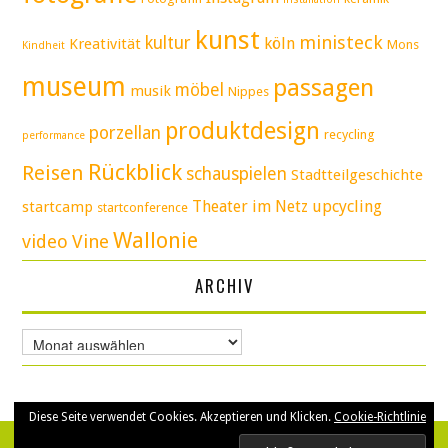
kunst
ministeck
kultur
köln
Kreativität
Mons
Kindheit
museum
passagen
möbel
musik
Nippes
produktdesign
porzellan
recycling
performance
Rückblick
Reisen
schauspielen
Stadtteilgeschichte
Theater im Netz
upcycling
startcamp
startconference
Wallonie
video
Vine
ARCHIV
Archiv
Diese Seite verwendet Cookies. Akzeptieren und Klicken.
Cookie-Richtlinie
© 2026 VOGELSFUTTER. ALLE RECHTE VORBEHALTEN.