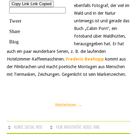
ebenfalls Fotograf, der viel im
Wald und in der Natur
unterwegs ist und gerade das
Buch „Cabin Porn“, ein
Fotoband über Waldhütten,
herausgegeben hat. Er hat
auch ein paar wunderbare Serien, z. B. die laufenden
Hotelzimmer-Kaffeemaschinen.
Frederic Beehupp
kommt aus
der Filmbrachen und macht poetische Montagen aus Menschen
mit Tiermasken, Zeichungen. Gegenlicht ist sein Markenzeichen.
Weiterlesen
→
KUNST
,
SOCIAL WEB
FILM
,
KREATIVITÄT
,
VIDEO
,
VINE