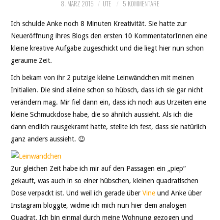
8. MÄRZ 2015
UTE
5 KOMMENTARE
Ich schulde Anke noch 8 Minuten Kreativität. Sie hatte zur
Neueröffnung ihres Blogs den ersten 10 KommentatorInnen eine
kleine kreative Aufgabe zugeschickt und die liegt hier nun schon
geraume Zeit.
Ich bekam von ihr 2 putzige kleine Leinwändchen mit meinen
Initialien. Die sind alleine schon so hübsch, dass ich sie gar nicht
verändern mag. Mir fiel dann ein, dass ich noch aus Urzeiten eine
kleine Schmuckdose habe, die so ähnlich aussieht. Als ich die
dann endlich rausgekramt hatte, stellte ich fest, dass sie natürlich
ganz anders aussieht. 😉
Zur gleichen Zeit habe ich mir auf den Passagen ein „piep“
gekauft, was auch in so einer hübschen, kleinen quadratischen
Dose verpackt ist. Und weil ich gerade über
Vine
und Anke über
Instagram bloggte, widme ich mich nun hier dem analogen
Quadrat. Ich bin einmal durch meine Wohnung gezogen und