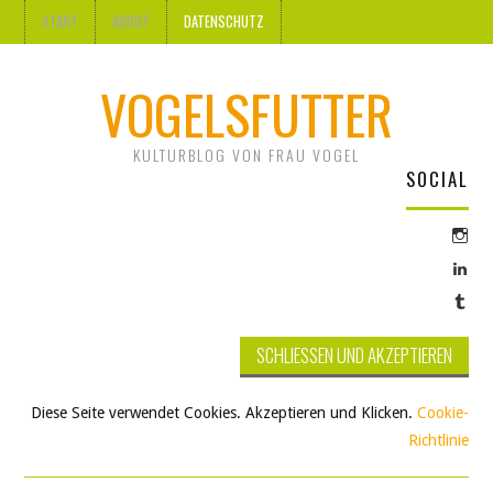
START
ABOUT
DATENSCHUTZ
VOGELSFUTTER
KULTURBLOG VON FRAU VOGEL
SOCIAL
Prof
vo
Prof
@fr
vo
auf
Prof
Ute
Ins
vo
Vog
anz
fra
auf
vog
Lin
auf
anz
Tum
anz
Diese Seite verwendet Cookies. Akzeptieren und Klicken.
Cookie-
Richtlinie