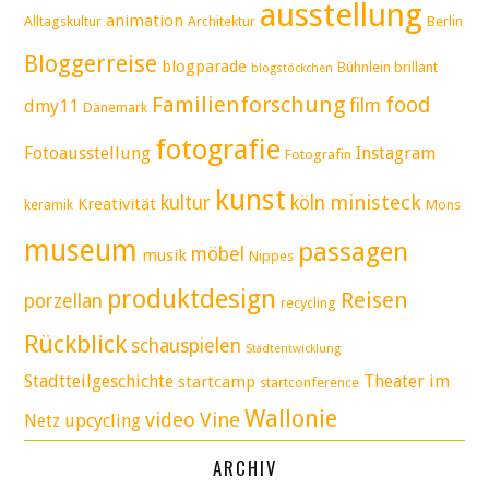
ausstellung
animation
Alltagskultur
Architektur
Berlin
Bloggerreise
blogparade
Bühnlein brillant
blogstöckchen
Familienforschung
food
film
dmy11
Dänemark
fotografie
Fotoausstellung
Instagram
Fotografin
kunst
ministeck
kultur
köln
Kreativität
keramik
Mons
museum
passagen
möbel
musik
Nippes
produktdesign
Reisen
porzellan
recycling
Rückblick
schauspielen
Stadtentwicklung
Stadtteilgeschichte
Theater im
startcamp
startconference
Wallonie
video
Vine
Netz
upcycling
ARCHIV