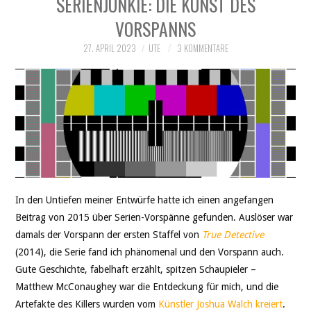
SERIENJUNKIE: DIE KUNST DES
THEATER
VORSPANNS
SOCIAL WEB
27. APRIL 2023
UTE
3 KOMMENTARE
LEBEN
DATENSCHUTZ
In den Untiefen meiner Entwürfe hatte ich einen angefangen
Beitrag von 2015 über Serien-Vorspänne gefunden. Auslöser war
damals der Vorspann der ersten Staffel von
True Detective
(2014), die Serie fand ich phänomenal und den Vorspann auch.
Gute Geschichte, fabelhaft erzählt, spitzen Schaupieler –
Matthew McConaughey war die Entdeckung für mich, und die
Artefakte des Killers wurden vom
Künstler Joshua Walch kreiert
.