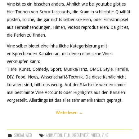
Vine ist es ein bisschen anders. Ahnlich wie bei youtube gibt es
hier Tonnen von Schrottaccounts, die Kram in schlechter Qualität
posten, solche, die gar nichts selber kreieren, oder Filmschnipsel
aus Fernsehsendungen, Filmen, Videos reproduzieren. Da gilt es,
die Perlen zu finden.
Vine selber bietet eine inhaltliche Kategorisierung mit
entsprechenden Kanälen an, mit denen man seine Vines
verknüpfen kann:
Tiere, Kunst, Comedy, Sport, Musik&Tanz, OMG!, Style, Familie,
DIY, Food, News, Wissenschaft&Technik. Da diese Kanäle nicht
kuratiert sind, hilft das wenig. Auf der Startseite werden immer
mal bestimmte Vine Accounts oder Highlights aus den Kanälen
vorgestellt. Allerdings ist das alles sehr amerikanisch geprägt.
Weiterlesen
→
SOCIAL WEB
ANIMATION
,
FILM
,
KREATIVITÄT
,
VIDEO
,
VINE