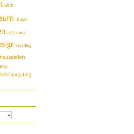
t
köln
eum
musik
en
performance
esign
recycling
hauspielen
camp
Netz
upcycling