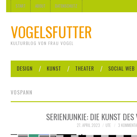
START
ABOUT
DATENSCHUTZ
VOGELSFUTTER
KULTURBLOG VON FRAU VOGEL
DESIGN
KUNST
THEATER
SOCIAL WEB
VOSPANN
SERIENJUNKIE: DIE KUNST DE
27. APRIL 2023
UTE
3 KOMMENTA