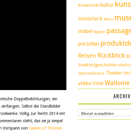
kuns
kultur
Kreativität
mus
ministeck
Mons
passag
möbel
Nippes
produktd
porzellan
Rückblick
Reisen
sc
Stadtteilgeschichte
start
Theater im 
startconference
Wallonie
video
Vine
ARCHIV
etische Doppelbelichtungen, ein
 einfangen. Selbst die Standbilder
Archiv
nzelwerke. Völlig zur Recht 2014 mit
mmentaren steht, das sei ja simpel
den Vorspann von
Games of Thrones