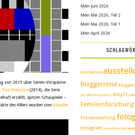
Mein Juni 2026
Mein Mai 2026, Teil 2
Mein Mai 2026, Teil 1
Mein April 2026
SCHLAGWÖ
ausstel
animation
rag von 2015 über Serien-Vorspänne
Bloggerreise
blogpar
n
True Detective
(2014), die Serie
dmy11
Dä
Die Männerspielerin
haft erzählt, spitzen Schaupieler –
Familienforschung
akte des Killers wurden vom
Künstler
fotog
Fotoausstellung
Instagram
kerami
installation