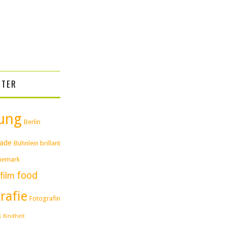
RTER
lung
Berlin
ade
Bühnlein brillant
nemark
food
film
rafie
Fotografin
k
Kindheit