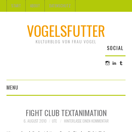
START
ABOUT
DATENSCHUTZ
VOGELSFUTTER
KULTURBLOG VON FRAU VOGEL
SOCIAL
Profil
Profil
Profi
von
von
von
@frauvogel
Ute
frau-
auf
Vogel
voge
Instagram
auf
auf
MENU
anzeigen
LinkedI
Tum
anzeige
anze
DESIGN
FIGHT CLUB TEXTANIMATION
KUNST
6. AUGUST 2010
UTE
HINTERLASSE EINEN KOMMENTAR