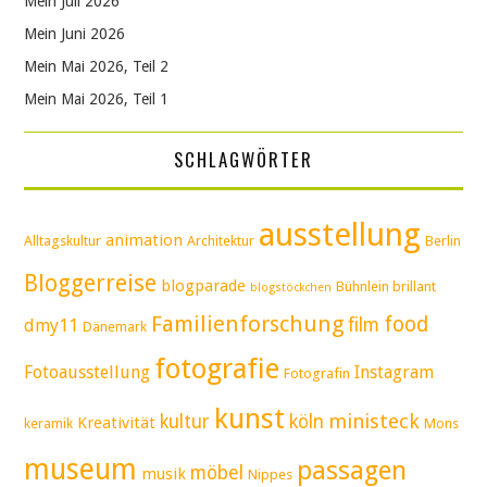
Mein Juli 2026
Mein Juni 2026
Mein Mai 2026, Teil 2
Mein Mai 2026, Teil 1
SCHLAGWÖRTER
ausstellung
animation
Alltagskultur
Architektur
Berlin
Bloggerreise
blogparade
Bühnlein brillant
blogstöckchen
Familienforschung
food
film
dmy11
Dänemark
fotografie
Fotoausstellung
Instagram
Fotografin
kunst
ministeck
kultur
köln
Kreativität
keramik
Mons
museum
passagen
möbel
musik
Nippes