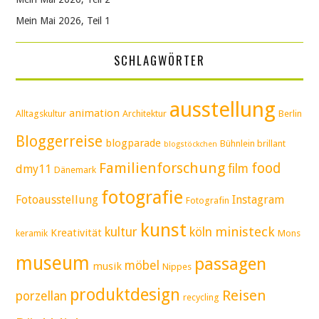
Mein Mai 2026, Teil 1
SCHLAGWÖRTER
ausstellung
animation
Alltagskultur
Architektur
Berlin
Bloggerreise
blogparade
Bühnlein brillant
blogstöckchen
Familienforschung
food
film
dmy11
Dänemark
fotografie
Fotoausstellung
Instagram
Fotografin
kunst
ministeck
kultur
köln
Kreativität
keramik
Mons
museum
passagen
möbel
musik
Nippes
produktdesign
Reisen
porzellan
recycling