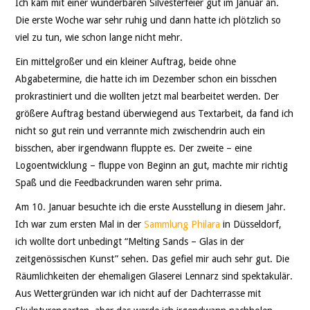
THEATER
Ich kam mit einer wunderbaren Silvesterfeier gut im Januar an.
Die erste Woche war sehr ruhig und dann hatte ich plötzlich so
SOCIAL WEB
viel zu tun, wie schon lange nicht mehr.
Ein mittelgroßer und ein kleiner Auftrag, beide ohne
LEBEN
Abgabetermine, die hatte ich im Dezember schon ein bisschen
prokrastiniert und die wollten jetzt mal bearbeitet werden. Der
DATENSCHUTZ
größere Auftrag bestand überwiegend aus Textarbeit, da fand ich
nicht so gut rein und verrannte mich zwischendrin auch ein
bisschen, aber irgendwann fluppte es. Der zweite – eine
Logoentwicklung – fluppe von Beginn an gut, machte mir richtig
Spaß und die Feedbackrunden waren sehr prima.
Am 10. Januar besuchte ich die erste Ausstellung in diesem Jahr.
Ich war zum ersten Mal in der
Sammlung Philara
in Düsseldorf,
ich wollte dort unbedingt “Melting Sands – Glas in der
zeitgenössischen Kunst” sehen. Das gefiel mir auch sehr gut. Die
Räumlichkeiten der ehemaligen Glaserei Lennarz sind spektakulär.
Aus Wettergründen war ich nicht auf der Dachterrasse mit