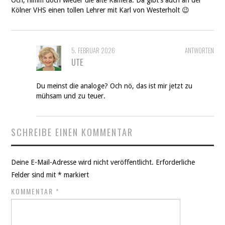
Och, nimm doch wieder die alte Kamera. Da gibt’s auch an der
Kölner VHS einen tollen Lehrer mit Karl von Westerholt 😉
5. FEBRUAR 2026
ANTWORTEN
UTE
Du meinst die analoge? Och nö, das ist mir jetzt zu
mühsam und zu teuer.
SCHREIBE EINEN KOMMENTAR
Deine E-Mail-Adresse wird nicht veröffentlicht.
Erforderliche
Felder sind mit
*
markiert
KOMMENTAR
*