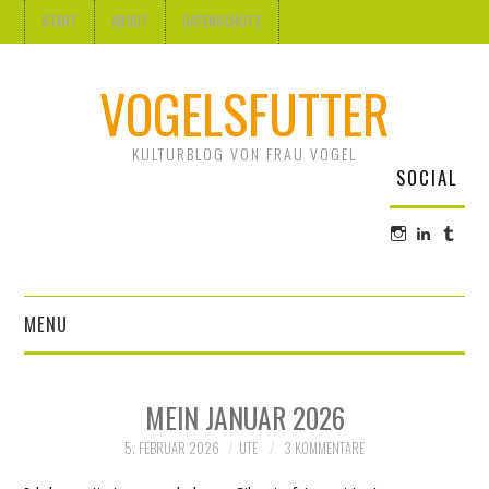
START
ABOUT
DATENSCHUTZ
VOGELSFUTTER
KULTURBLOG VON FRAU VOGEL
SOCIAL
Profil
Profil
Profi
von
von
von
@frauvogel
Ute
frau-
auf
Vogel
voge
Instagram
auf
auf
MENU
anzeigen
LinkedI
Tum
anzeige
anze
DESIGN
MEIN JANUAR 2026
KUNST
5. FEBRUAR 2026
UTE
3 KOMMENTARE