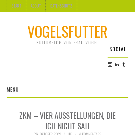
START
ABOUT
DATENSCHUTZ
VOGELSFUTTER
KULTURBLOG VON FRAU VOGEL
SOCIAL
Profil
Profil
Profi
von
von
von
@frauvogel
Ute
frau-
auf
Vogel
voge
Instagram
auf
auf
MENU
anzeigen
LinkedI
Tum
anzeige
anze
DESIGN
ZKM – VIER AUSSTELLUNGEN, DIE
KUNST
ICH NICHT SAH
26. OKTOBER 2021
UTE
4 KOMMENTARE