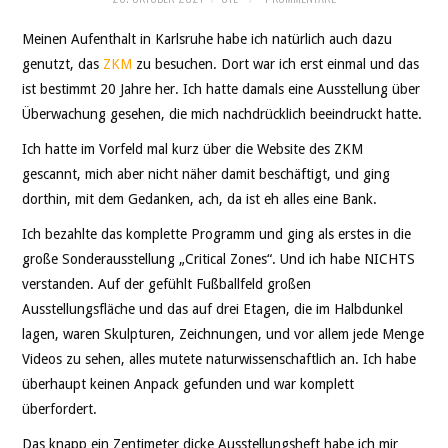
THEATER
Meinen Aufenthalt in Karlsruhe habe ich natürlich auch dazu
SOCIAL WEB
genutzt, das
ZKM
zu besuchen. Dort war ich erst einmal und das
ist bestimmt 20 Jahre her. Ich hatte damals eine Ausstellung über
LEBEN
Überwachung gesehen, die mich nachdrücklich beeindruckt hatte.
Ich hatte im Vorfeld mal kurz über die Website des ZKM
DATENSCHUTZ
gescannt, mich aber nicht näher damit beschäftigt, und ging
dorthin, mit dem Gedanken, ach, da ist eh alles eine Bank.
Ich bezahlte das komplette Programm und ging als erstes in die
große Sonderausstellung „Critical Zones“. Und ich habe NICHTS
verstanden. Auf der gefühlt Fußballfeld großen
Ausstellungsfläche und das auf drei Etagen, die im Halbdunkel
lagen, waren Skulpturen, Zeichnungen, und vor allem jede Menge
Videos zu sehen, alles mutete naturwissenschaftlich an. Ich habe
überhaupt keinen Anpack gefunden und war komplett
überfordert.
Das knapp ein Zentimeter dicke Ausstellungsheft habe ich mir