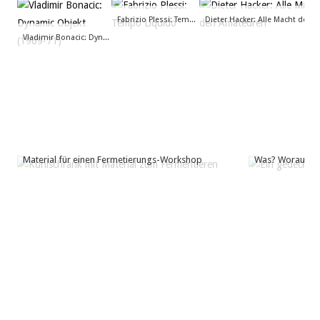
Fabrizio Plessi: Tempo Liquido
Di
Vladimir Bonacic: Dynamic Objekt (1969-71)
Material für einen Fermetierungs-Workshop
Was? Woraus? 