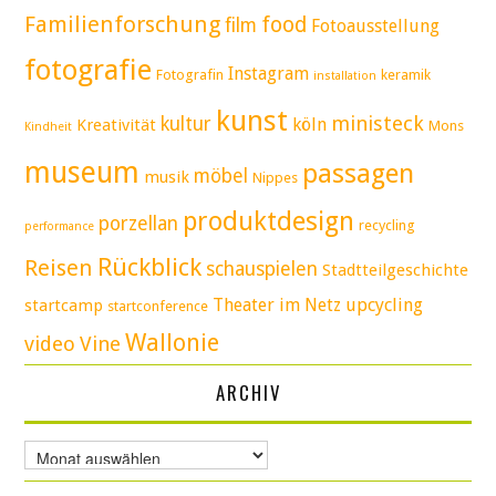
Familienforschung
food
film
Fotoausstellung
fotografie
Instagram
Fotografin
keramik
installation
kunst
ministeck
kultur
köln
Kreativität
Mons
Kindheit
museum
passagen
möbel
musik
Nippes
produktdesign
porzellan
recycling
performance
Rückblick
Reisen
schauspielen
Stadtteilgeschichte
Theater im Netz
upcycling
startcamp
startconference
Wallonie
video
Vine
ARCHIV
Archiv