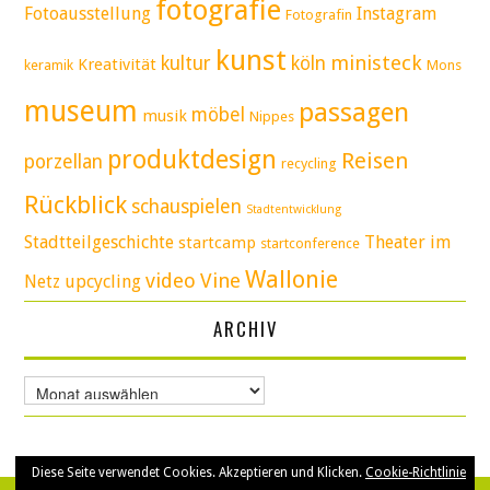
fotografie
Fotoausstellung
Instagram
Fotografin
kunst
ministeck
kultur
köln
Kreativität
keramik
Mons
museum
passagen
möbel
musik
Nippes
produktdesign
Reisen
porzellan
recycling
Rückblick
schauspielen
Stadtentwicklung
Stadtteilgeschichte
Theater im
startcamp
startconference
Wallonie
video
Vine
Netz
upcycling
ARCHIV
Archiv
Diese Seite verwendet Cookies. Akzeptieren und Klicken.
Cookie-Richtlinie