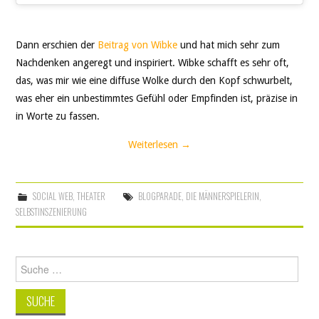
Dann erschien der
Beitrag von Wibke
und hat mich sehr zum
Nachdenken angeregt und inspiriert. Wibke schafft es sehr oft,
das, was mir wie eine diffuse Wolke durch den Kopf schwurbelt,
was eher ein unbestimmtes Gefühl oder Empfinden ist, präzise in
in Worte zu fassen.
Weiterlesen
→
SOCIAL WEB
,
THEATER
BLOGPARADE
,
DIE MÄNNERSPIELERIN
,
SELBSTINSZENIERUNG
Suche
nach: