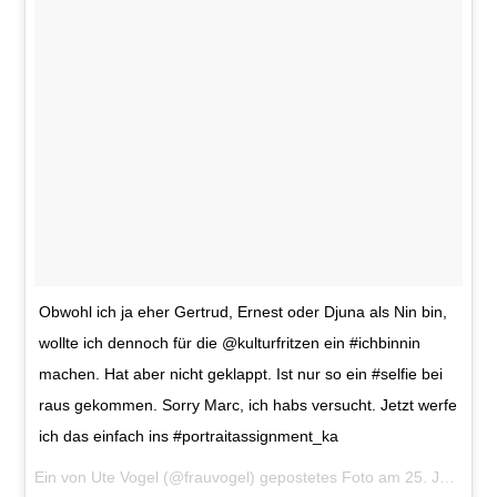
Obwohl ich ja eher Gertrud, Ernest oder Djuna als Nin bin,
wollte ich dennoch für die @kulturfritzen ein #ichbinnin
machen. Hat aber nicht geklappt. Ist nur so ein #selfie bei
raus gekommen. Sorry Marc, ich habs versucht. Jetzt werfe
ich das einfach ins #portraitassignment_ka
Ein von Ute Vogel (@frauvogel) gepostetes Foto am
25. Jan 2016 um 10:10 Uhr