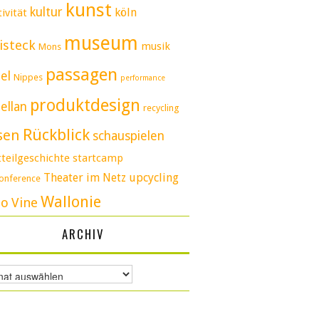
kunst
kultur
köln
ivität
museum
isteck
musik
Mons
passagen
el
Nippes
performance
produktdesign
ellan
recycling
Rückblick
sen
schauspielen
tteilgeschichte
startcamp
Theater im Netz
upcycling
conference
Wallonie
eo
Vine
ARCHIV
v