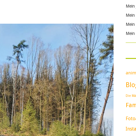
Mein 
Mein 
Mein 
Mein 
anim
Blo
Die Mä
Fam
Foto
Inst