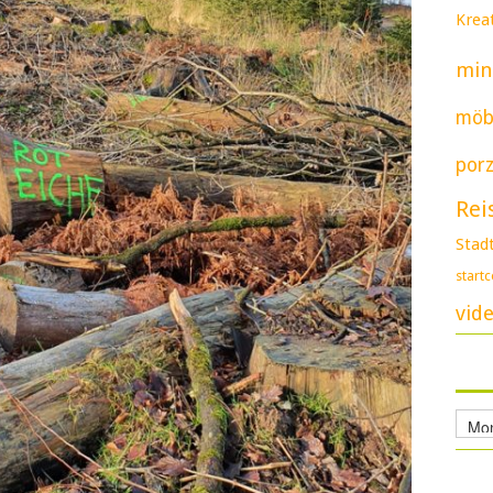
Kreat
min
möb
porz
Rei
Stad
start
vid
Archi