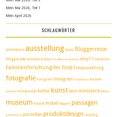
Mein Mai 2026, Teil 1
Mein April 2026
SCHLAGWÖRTER
ausstellung
Bloggerreise
animation
Berlin
dmy11
blogparade
Bühnlein brillant
Dänemark
Die Männerspielerin
Familienforschung
food
film
Fotoausstellung
fotografie
Instagram
Fotografin
keramik
installation
kunst
ministeck
kultur
köln
Kreativität
Mons
Kindheit
museum
passagen
möbel
musik
Nippes
produktdesign
porzellan
recycling
performance