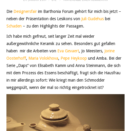
THEATER
Die
Designersfair
im Barthonia Forum gehört für mich bis jetzt –
SOCIAL WEB
neben der Präsentation des Lesikons von
Juli Gudehus
bei
Schaden
– zu den Highlights der Passagen.
LEBEN
Ich habe mich gefreut, seit langer Zeit mal wieder
außergewöhnliche Keramik zu sehen. Besonders gut gefallen
DATENSCHUTZ
haben mir die Arbeiten von
Eva Gevaert
, Jo Meesters,
Jorine
Oosterhoff
,
Maria Volokhova
,
Pepe Heykoop
und Amba. Bei der
Serie „Daps“ von Elisabeth Kamm und Anna Steinmann, die sich
mit dem Prozess des Essens beschäftigt, fragt sich die Hausfrau
in mir allerdings sofort: Wie kriegt man den Schmodder
weggespült, wenn der mal so richtig eingetrocknet ist?