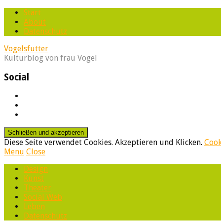
Start
About
Datenschutz
Vogelsfutter
Kulturblog von frau Vogel
Social
Profil
von
Profil
@frauvogel
von
Profil
auf
Ute
von
Instagram
Vogel
frau-
Diese Seite verwendet Cookies. Akzeptieren und Klicken.
anzeigen
auf
vogel
Cook
Menu
LinkedIn
auf
Close
anzeigen
Tumblr
Design
anzeigen
Kunst
Theater
Social Web
Leben
Datenschutz