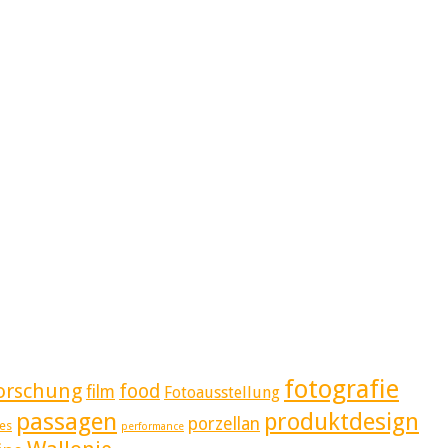
fotografie
orschung
food
film
Fotoausstellung
passagen
produktdesign
porzellan
es
performance