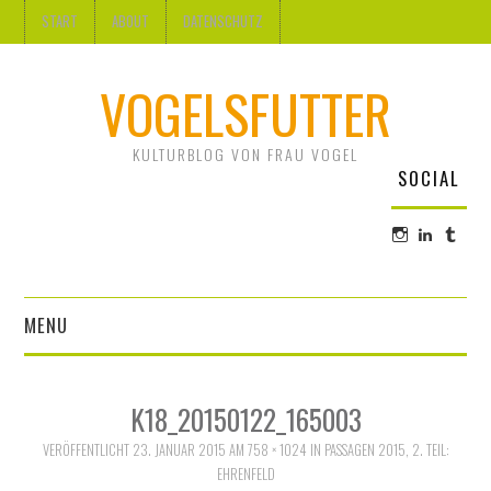
START
ABOUT
DATENSCHUTZ
VOGELSFUTTER
KULTURBLOG VON FRAU VOGEL
SOCIAL
Profil
Profil
Profi
von
von
von
@frauvogel
Ute
frau-
auf
Vogel
voge
Instagram
auf
auf
MENU
anzeigen
LinkedI
Tum
anzeige
anze
DESIGN
K18_20150122_165003
KUNST
VERÖFFENTLICHT
23. JANUAR 2015
AM
758 × 1024
IN
PASSAGEN 2015, 2. TEIL:
EHRENFELD