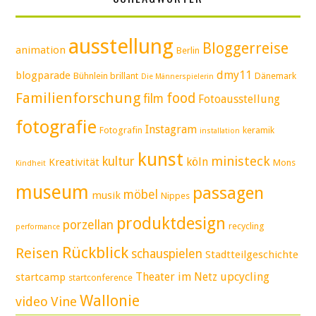
ausstellung
Bloggerreise
animation
Berlin
dmy11
blogparade
Bühnlein brillant
Dänemark
Die Männerspielerin
Familienforschung
food
film
Fotoausstellung
fotografie
Instagram
Fotografin
keramik
installation
kunst
ministeck
kultur
köln
Kreativität
Mons
Kindheit
museum
passagen
möbel
musik
Nippes
produktdesign
porzellan
recycling
performance
Rückblick
Reisen
schauspielen
Stadtteilgeschichte
Theater im Netz
upcycling
startcamp
startconference
Wallonie
video
Vine