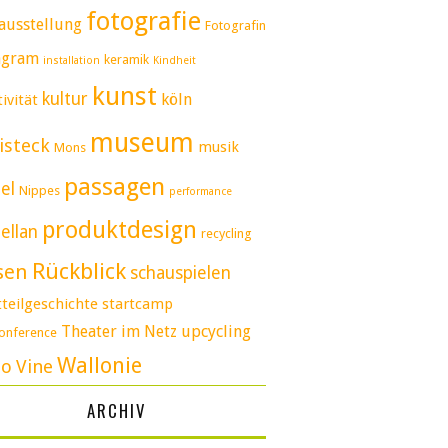
fotografie
ausstellung
Fotografin
agram
keramik
installation
Kindheit
kunst
kultur
köln
ivität
museum
isteck
musik
Mons
passagen
el
Nippes
performance
produktdesign
ellan
recycling
Rückblick
sen
schauspielen
tteilgeschichte
startcamp
Theater im Netz
upcycling
conference
Wallonie
eo
Vine
ARCHIV