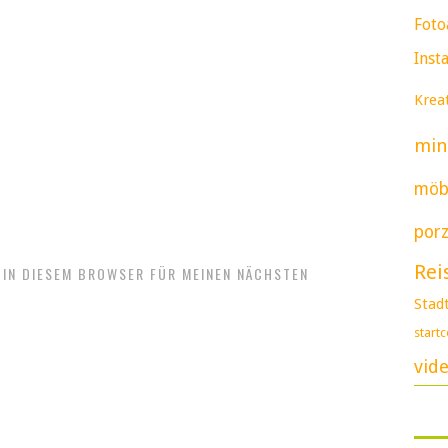
Foto
Inst
Kreat
min
möb
porz
Rei
 IN DIESEM BROWSER FÜR MEINEN NÄCHSTEN
Stad
start
vid