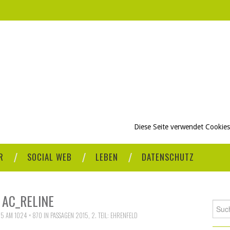
Diese Seite verwendet Cookies
R
SOCIAL WEB
LEBEN
DATENSCHUTZ
AC_RELINE
Such
15
AM
1024 × 870
IN
PASSAGEN 2015, 2. TEIL: EHRENFELD
nach: