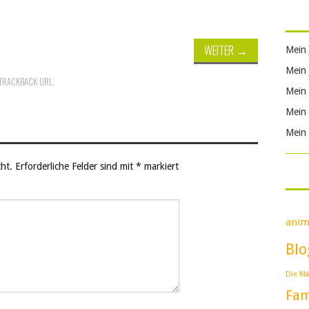
WEITER
→
Mein 
Mein 
TRACKBACK URL
.
Mein 
Mein 
Mein 
ht.
Erforderliche Felder sind mit
*
markiert
anim
Blo
Die Mä
Fam