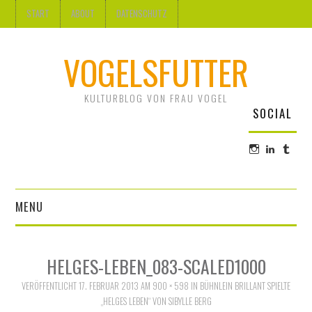
START
ABOUT
DATENSCHUTZ
VOGELSFUTTER
KULTURBLOG VON FRAU VOGEL
SOCIAL
Profil
Profil
Profi
von
von
von
@frauvogel
Ute
frau-
auf
Vogel
voge
Instagram
auf
auf
MENU
anzeigen
LinkedI
Tum
anzeige
anze
DESIGN
HELGES-LEBEN_083-SCALED1000
KUNST
VERÖFFENTLICHT
17. FEBRUAR 2013
AM
900 × 598
IN
BÜHNLEIN BRILLANT SPIELTE
„HELGES LEBEN“ VON SIBYLLE BERG