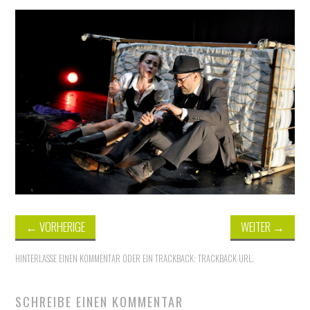
THEATER
SOCIAL WEB
LEBEN
DATENSCHUTZ
←
VORHERIGE
WEITER
→
HINTERLASSE EINEN KOMMENTAR
ODER EIN TRACKBACK:
TRACKBACK URL
.
SCHREIBE EINEN KOMMENTAR