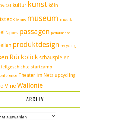
kunst
kultur
köln
ivität
museum
isteck
musik
Mons
passagen
el
Nippes
performance
produktdesign
ellan
recycling
Rückblick
sen
schauspielen
tteilgeschichte
startcamp
Theater im Netz
upcycling
conference
Wallonie
eo
Vine
ARCHIV
v