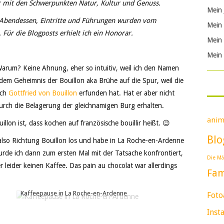
 mit den Schwerpunkten Natur, Kultur und Genuss.
Mein 
, Abendessen, Eintritte und Führungen wurden vom
Mein 
r die Blogposts erhielt ich ein Honorar.
Mein 
Mein 
 Warum? Keine Ahnung, eher so intuitiv, weil ich den Namen
dem Geheimnis der Bouillon aka Brühe auf die Spur, weil die
ich
Gottfried von Bouillon
erfunden hat. Hat er aber nicht
urch die Belagerung der gleichnamigen Burg erhalten.
anim
illon ist, dass kochen auf französische bouillir heißt. 😉
Blo
lso Richtung Bouillon los und habe in La Roche-en-Ardenne
rde ich dann zum ersten Mal mit der Tatsache konfrontiert,
Die Mä
er leider keinen Kaffee. Das pain au chocolat war allerdings
Fam
Kaffeepause in La Roche-en-Ardenne
Foto
Inst