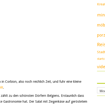
Kreat
min
möb
porz
Rei
Stad
start
vid
in Corbion, also noch reichlich Zeit, und fuhr eine kleine
rêt
.
Archi
zählt zu den schönsten Dörfern Belgiens. Erstaunlich dass
cke Gastronomie hat. Der Salat mit Ziegenkäse auf geröstetem